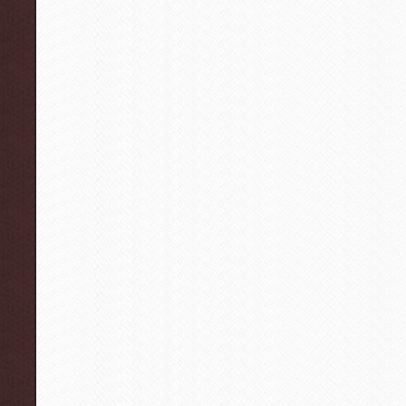
合
っ
て
優
先
順
位
を
明
確
に
は