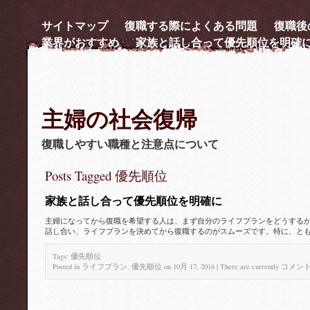
サイトマップ
復職する際によくある問題
復職後
業界がおすすめ
家族と話し合って優先順位を明確
主婦の社会復帰
復職しやすい職種と注意点について
Posts Tagged 優先順位
家族と話し合って優先順位を明確に
主婦になってから復職を希望する人は、まず自分のライフプランをどうする
話し合い、ライフプランを決めてから復職するのがスムーズです。特に、ともに
Tags:
優先順位
家
Posted in
ライフプラン
,
優先順位
on 10月 17, 2016
| There are currently
コメン
族
と
話
し